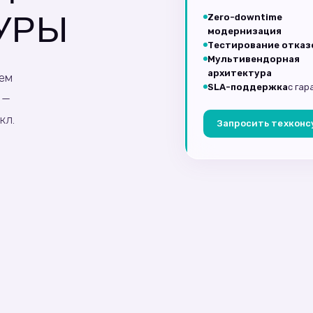
УРЫ
Zero-downtime
модернизация
Тестирование отказ
Мультивендорная
архитектура
ем
SLA-поддержка
с га
 —
кл.
Запросить техкон